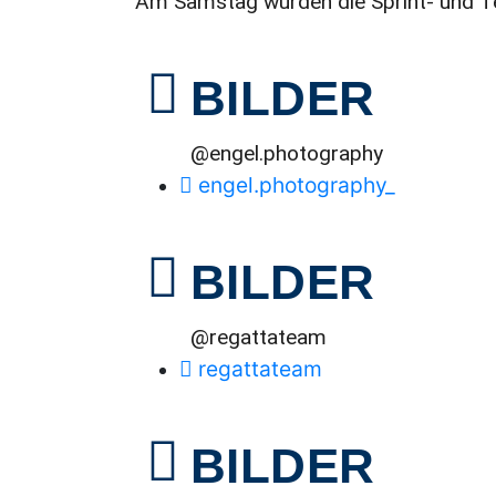
Am Samstag wurden die Sprint- und 
BILDER
@engel.photography
engel.photography_
BILDER
@regattateam
regattateam
BILDER